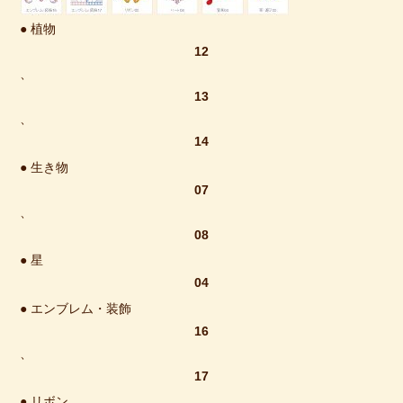
● 植物
12
、
13
、
14
● 生き物
07
、
08
● 星
04
● エンブレム・装飾
16
、
17
● リボン