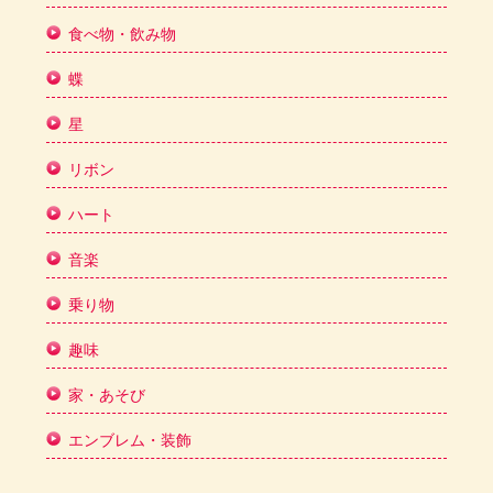
食べ物・飲み物
蝶
星
リボン
ハート
音楽
乗り物
趣味
家・あそび
エンブレム・装飾